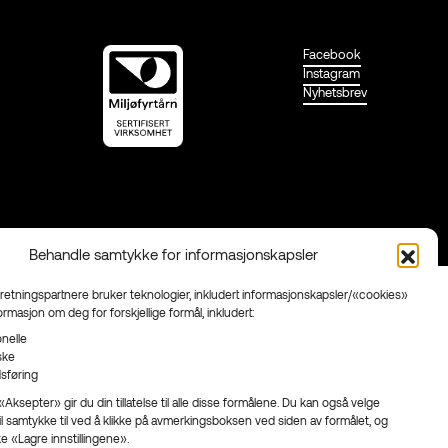
Facebook
Instagram
Nyhetsbrev
Behandle samtykke for informasjonskapsler
rretningspartnere bruker teknologier, inkludert informasjonskapsler/«cookies»
formasjon om deg for forskjellige formål, inkludert:
nelle
iske
sføring
Aksepter» gir du din tillatelse til alle disse formålene. Du kan også velge
il samtykke til ved å klikke på avmerkingsboksen ved siden av formålet, og
ke «Lagre innstillingene».