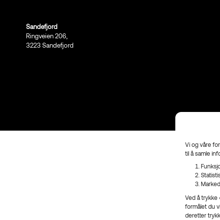
Sandefjord
Ringveien 206,
3223 Sandefjord
Vi og våre fo
til å samle in
Funksjo
Statist
Marked
Ved å trykke «
formålet du v
deretter tryk