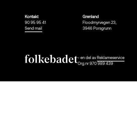
Kontakt
Grenland
90 95 95 41
Floodmyrvegen 23,
Send mail
3946 Porsgrunn
- en del av
Reklameservice
Org.nr 970 989 439