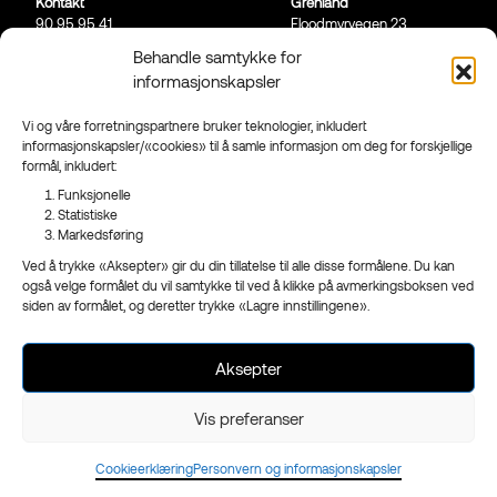
Kontakt
Grenland
90 95 95 41
Floodmyrvegen 23,
Send mail
3946 Porsgrunn
Behandle samtykke for
informasjonskapsler
Sandefjord
Ringveien 206,
3223 Sandefjord
Vi og våre forretningspartnere bruker teknologier, inkludert
informasjonskapsler/«cookies» til å samle informasjon om deg for forskjellige
Facebook
formål, inkludert:
Instagram
Funksjonelle
Nyhetsbrev
Statistiske
Markedsføring
Ved å trykke «Aksepter» gir du din tillatelse til alle disse formålene. Du kan
også velge formålet du vil samtykke til ved å klikke på avmerkingsboksen ved
siden av formålet, og deretter trykke «Lagre innstillingene».
- en del av
Reklameservice
Org.nr 970 989 439
Aksepter
Vis preferanser
Cookieerklæring
Personvern og informasjonskapsler