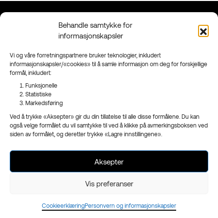
Behandle samtykke for
Kontakt
Grenland
informasjonskapsler
90 95 95 41
Floodmyrvegen 23,
Send mail
3946 Porsgrunn
Vi og våre forretningspartnere bruker teknologier, inkludert
informasjonskapsler/«cookies» til å samle informasjon om deg for forskjellige
Sandefjord
formål, inkludert:
Ringveien 206,
3223 Sandefjord
Funksjonelle
Statistiske
Facebook
Markedsføring
Instagram
Ved å trykke «Aksepter» gir du din tillatelse til alle disse formålene. Du kan
Nyhetsbrev
også velge formålet du vil samtykke til ved å klikke på avmerkingsboksen ved
siden av formålet, og deretter trykke «Lagre innstillingene».
Aksepter
- en del av
Reklameservice
Org.nr 970 989 439
Vis preferanser
Cookieerklæring
Personvern og informasjonskapsler