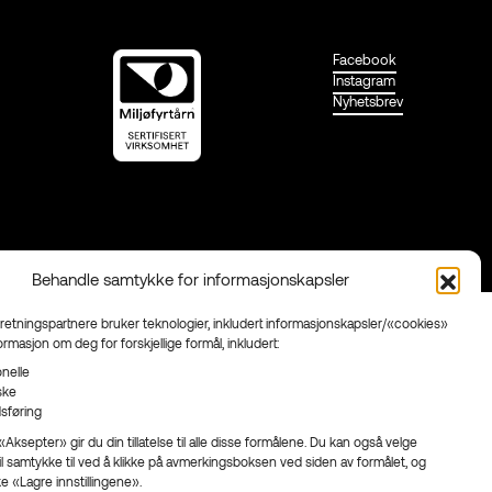
Facebook
Instagram
Nyhetsbrev
Behandle samtykke for informasjonskapsler
rretningspartnere bruker teknologier, inkludert informasjonskapsler/«cookies»
formasjon om deg for forskjellige formål, inkludert:
nelle
iske
sføring
Aksepter» gir du din tillatelse til alle disse formålene. Du kan også velge
il samtykke til ved å klikke på avmerkingsboksen ved siden av formålet, og
ke «Lagre innstillingene».