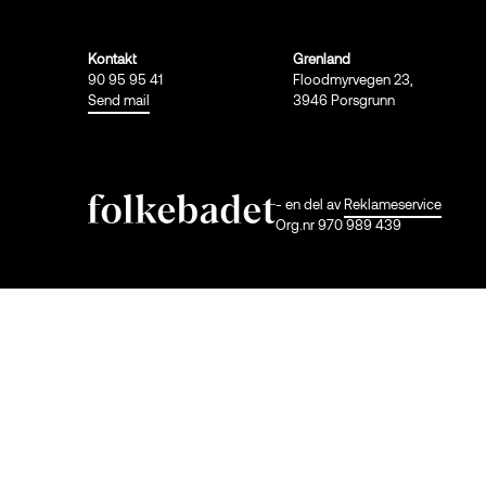
Kontakt
Grenland
90 95 95 41
Floodmyrvegen 23,
Send mail
3946 Porsgrunn
- en del av
Reklameservice
Org.nr 970 989 439