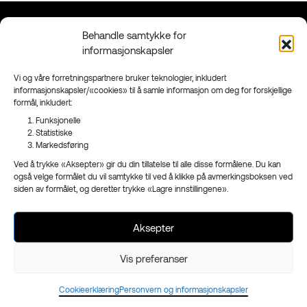
Behandle samtykke for
Kontakt
Grenland
informasjonskapsler
90 95 95 41
Floodmyrvegen 23,
Send mail
3946 Porsgrunn
Vi og våre forretningspartnere bruker teknologier, inkludert
informasjonskapsler/«cookies» til å samle informasjon om deg for forskjellige
Sandefjord
formål, inkludert:
Ringveien 206,
3223 Sandefjord
Funksjonelle
Statistiske
Facebook
Markedsføring
Instagram
Ved å trykke «Aksepter» gir du din tillatelse til alle disse formålene. Du kan
Nyhetsbrev
også velge formålet du vil samtykke til ved å klikke på avmerkingsboksen ved
siden av formålet, og deretter trykke «Lagre innstillingene».
Aksepter
- en del av
Reklameservice
Org.nr 970 989 439
Vis preferanser
Cookieerklæring
Personvern og informasjonskapsler