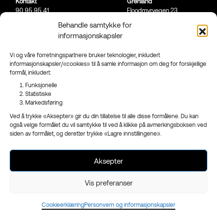
Kontakt
Grenland
90 95 95 41
Floodmyrvegen 23,
Send mail
3946 Porsgrunn
Behandle samtykke for
informasjonskapsler
Sandefjord
Ringveien 206,
3223 Sandefjord
Vi og våre forretningspartnere bruker teknologier, inkludert
informasjonskapsler/«cookies» til å samle informasjon om deg for forskjellige
Facebook
formål, inkludert:
Instagram
Funksjonelle
Nyhetsbrev
Statistiske
Markedsføring
Ved å trykke «Aksepter» gir du din tillatelse til alle disse formålene. Du kan
også velge formålet du vil samtykke til ved å klikke på avmerkingsboksen ved
siden av formålet, og deretter trykke «Lagre innstillingene».
- en del av
Reklameservice
Org.nr 970 989 439
Aksepter
Vis preferanser
Cookieerklæring
Personvern og informasjonskapsler