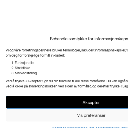
Behandle samtykke for informasjonskaps
Vi og våre forretningspartnere bruker teknologier, inkludert informasjonskapsler/
om deg for forskjellige formål, inkludert:
Funksjonelle
Statistiske
Markedsføring
Ved å trykke «Aksepter» gir du din tillatelse til alle disse formålene. Du kan også v
ved å klikke på avmerkingsboksen ved siden av formålet, og deretter trykke «Lagr
Aksepter
Vis preferanser