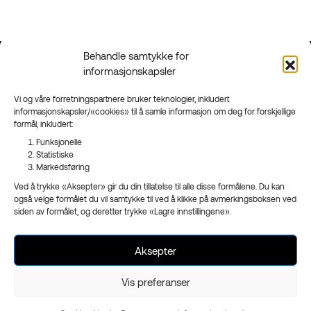
Behandle samtykke for
informasjonskapsler
Kontakt
Grenland
90 95 95 41
Floodmyrvegen 23,
Vi og våre forretningspartnere bruker teknologier, inkludert
Send mail
3946 Porsgrunn
informasjonskapsler/«cookies» til å samle informasjon om deg for forskjellige
formål, inkludert:
Sandefjord
Funksjonelle
Ringveien 206,
Statistiske
3223 Sandefjord
Markedsføring
Facebook
Ved å trykke «Aksepter» gir du din tillatelse til alle disse formålene. Du kan
Instagram
også velge formålet du vil samtykke til ved å klikke på avmerkingsboksen ved
Nyhetsbrev
siden av formålet, og deretter trykke «Lagre innstillingene».
Aksepter
- en del av
Reklameservice
Vis preferanser
Org.nr 970 989 439