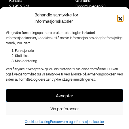
Kontakt
Grenland
90 95 95 41
Floodmyrvegen 23,
Send mail
3946 Porsgrunn
Behandle samtykke for
informasjonskapsler
Sandefjord
Ringveien 206,
3223 Sandefjord
Vi og våre forretningspartnere bruker teknologier, inkludert
informasjonskapsler/«cookies» til å samle informasjon om deg for forskjellige
Facebook
formål, inkludert:
Instagram
Funksjonelle
Nyhetsbrev
Statistiske
Markedsføring
Ved å trykke «Aksepter» gir du din tillatelse til alle disse formålene. Du kan
også velge formålet du vil samtykke til ved å klikke på avmerkingsboksen ved
siden av formålet, og deretter trykke «Lagre innstillingene».
- en del av
Reklameservice
Org.nr 970 989 439
Aksepter
Vis preferanser
Cookieerklæring
Personvern og informasjonskapsler