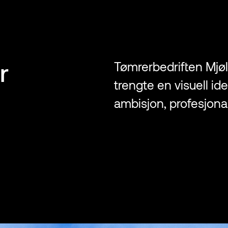
r
Tømrerbedriften Mjøl
trengte en visuell id
ambisjon, profesjonali