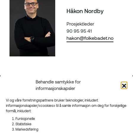
Håkon Nordby
Prosjektleder
90 95 95 41
hakon@folkebadet.no
Behandle samtykke for
informasjonskapsler
Kontakt
Grenland
90 95 95 41
Floodmyrvegen 23,
Vi og våre forretningspartnere bruker teknologier, inkludert
Send mail
3946 Porsgrunn
informasjonskapsler/«cookies» til å samle informasjon om deg for forskjellige
formål, inkludert:
Sandefjord
Funksjonelle
Ringveien 206,
Statistiske
3223 Sandefjord
Markedsføring