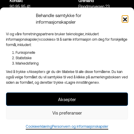
Kontakt
Grenland
90 95 95 41
Floodmyrvegen 23,
Send mail
3946 Porsgrunn
Behandle samtykke for
informasjonskapsler
Sandefjord
Ringveien 206,
3223 Sandefjord
Vi og våre forretningspartnere bruker teknologier, inkludert
informasjonskapsler/«cookies» til å samle informasjon om deg for forskjellige
Facebook
formål, inkludert:
Instagram
Funksjonelle
Nyhetsbrev
Statistiske
Markedsføring
Ved å trykke «Aksepter» gir du din tillatelse til alle disse formålene. Du kan
også velge formålet du vil samtykke til ved å klikke på avmerkingsboksen ved
siden av formålet, og deretter trykke «Lagre innstillingene».
- en del av
Reklameservice
Org.nr 970 989 439
Aksepter
Vis preferanser
Cookieerklæring
Personvern og informasjonskapsler