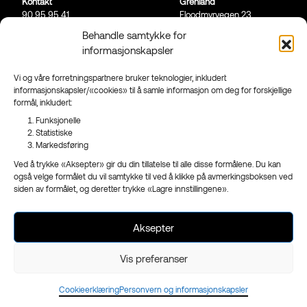
Kontakt
Grenland
90 95 95 41
Floodmyrvegen 23,
Send mail
3946 Porsgrunn
Behandle samtykke for
informasjonskapsler
Sandefjord
Ringveien 206,
3223 Sandefjord
Vi og våre forretningspartnere bruker teknologier, inkludert
informasjonskapsler/«cookies» til å samle informasjon om deg for forskjellige
Facebook
formål, inkludert:
Instagram
Funksjonelle
Nyhetsbrev
Statistiske
Markedsføring
Ved å trykke «Aksepter» gir du din tillatelse til alle disse formålene. Du kan
også velge formålet du vil samtykke til ved å klikke på avmerkingsboksen ved
siden av formålet, og deretter trykke «Lagre innstillingene».
- en del av
Reklameservice
Org.nr 970 989 439
Aksepter
Vis preferanser
Cookieerklæring
Personvern og informasjonskapsler