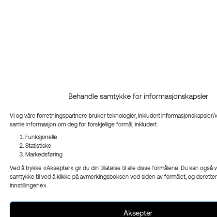
Behandle samtykke for informasjonskapsler
Vi og våre forretningspartnere bruker teknologier, inkludert informasjonskapsler/«
samle informasjon om deg for forskjellige formål, inkludert:
Funksjonelle
Statistiske
Markedsføring
Ved å trykke «Aksepter» gir du din tillatelse til alle disse formålene. Du kan også v
samtykke til ved å klikke på avmerkingsboksen ved siden av formålet, og derette
innstillingene».
Aksepter