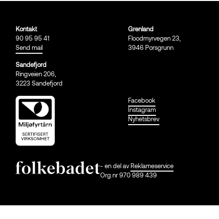
Kontakt
Grenland
90 95 95 41
Floodmyrvegen 23,
Send mail
3946 Porsgrunn
Sandefjord
Ringveien 206,
3223 Sandefjord
Facebook
Instagram
Nyhetsbrev
- en del av
Reklameservice
Org.nr 970 989 439