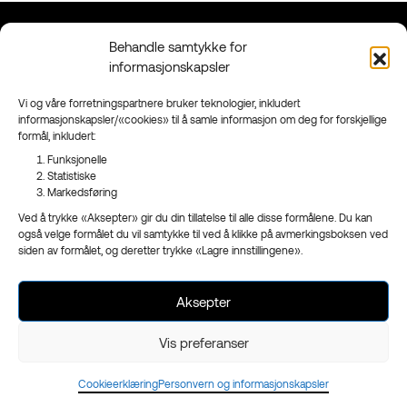
Behandle samtykke for
Kontakt
Grenland
informasjonskapsler
90 95 95 41
Floodmyrvegen 23,
Send mail
3946 Porsgrunn
Vi og våre forretningspartnere bruker teknologier, inkludert
informasjonskapsler/«cookies» til å samle informasjon om deg for forskjellige
Sandefjord
formål, inkludert:
Ringveien 206,
3223 Sandefjord
Funksjonelle
Statistiske
Facebook
Markedsføring
Instagram
Ved å trykke «Aksepter» gir du din tillatelse til alle disse formålene. Du kan
Nyhetsbrev
også velge formålet du vil samtykke til ved å klikke på avmerkingsboksen ved
siden av formålet, og deretter trykke «Lagre innstillingene».
Aksepter
- en del av
Reklameservice
Org.nr 970 989 439
Vis preferanser
Cookieerklæring
Personvern og informasjonskapsler