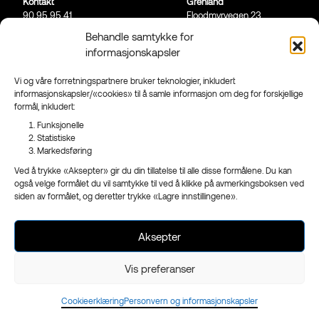
Kontakt
Grenland
90 95 95 41
Floodmyrvegen 23,
Send mail
3946 Porsgrunn
Behandle samtykke for
informasjonskapsler
Sandefjord
Ringveien 206,
3223 Sandefjord
Vi og våre forretningspartnere bruker teknologier, inkludert
informasjonskapsler/«cookies» til å samle informasjon om deg for forskjellige
Facebook
formål, inkludert:
Instagram
Funksjonelle
Nyhetsbrev
Statistiske
Markedsføring
Ved å trykke «Aksepter» gir du din tillatelse til alle disse formålene. Du kan
også velge formålet du vil samtykke til ved å klikke på avmerkingsboksen ved
siden av formålet, og deretter trykke «Lagre innstillingene».
- en del av
Reklameservice
Org.nr 970 989 439
Aksepter
Vis preferanser
Cookieerklæring
Personvern og informasjonskapsler