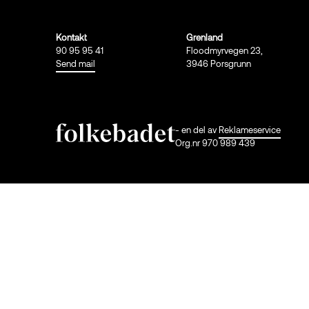
Kontakt
Grenland
90 95 95 41
Floodmyrvegen 23,
Send mail
3946 Porsgrunn
- en del av
Reklameservice
Org.nr 970 989 439