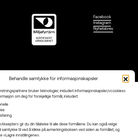
Facebook
Instagram
Nyhetsbrev
Behandle samtykke for informasjonskapsler
rretningspartnere bruker teknologier, inkludert informasjonskapsler/«cookies»
formasjon om deg for forskjellige formål, inkludert:
nelle
iske
sføring
Aksepter» gir du din tillatelse til alle disse formålene. Du kan også velge
il samtykke til ved å klikke på avmerkingsboksen ved siden av formålet, og
ke «Lagre innstillingene».