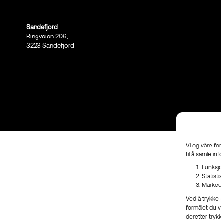
Sandefjord
Ringveien 206,
3223 Sandefjord
Vi og våre fo
til å samle in
Funksjo
Statist
Marked
Ved å trykke «
formålet du v
deretter tryk