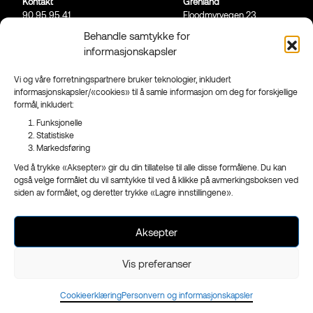
Kontakt
Grenland
90 95 95 41
Floodmyrvegen 23,
Send mail
3946 Porsgrunn
Behandle samtykke for
informasjonskapsler
Sandefjord
Ringveien 206,
3223 Sandefjord
Vi og våre forretningspartnere bruker teknologier, inkludert
informasjonskapsler/«cookies» til å samle informasjon om deg for forskjellige
Facebook
formål, inkludert:
Instagram
Funksjonelle
Nyhetsbrev
Statistiske
Markedsføring
Ved å trykke «Aksepter» gir du din tillatelse til alle disse formålene. Du kan
også velge formålet du vil samtykke til ved å klikke på avmerkingsboksen ved
siden av formålet, og deretter trykke «Lagre innstillingene».
- en del av
Reklameservice
Org.nr 970 989 439
Aksepter
Vis preferanser
Cookieerklæring
Personvern og informasjonskapsler