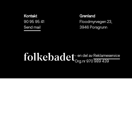
Kontakt
Grenland
90 95 95 41
Floodmyrvegen 23,
Send mail
3946 Porsgrunn
- en del av
Reklameservice
Org.nr 970 989 439