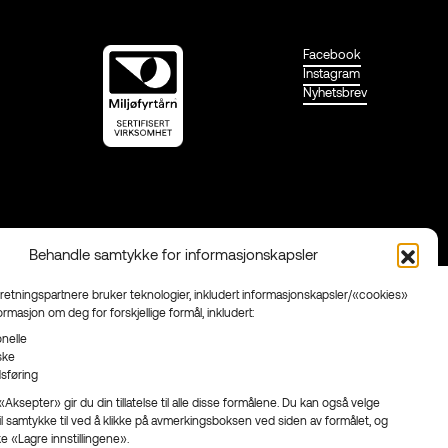
Facebook
Instagram
Nyhetsbrev
Behandle samtykke for informasjonskapsler
rretningspartnere bruker teknologier, inkludert informasjonskapsler/«cookies»
formasjon om deg for forskjellige formål, inkludert:
nelle
iske
sføring
Aksepter» gir du din tillatelse til alle disse formålene. Du kan også velge
il samtykke til ved å klikke på avmerkingsboksen ved siden av formålet, og
ke «Lagre innstillingene».