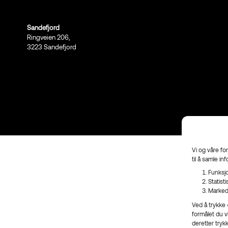
Sandefjord
Ringveien 206,
3223 Sandefjord
Vi og våre fo
til å samle in
Funksjo
Statist
Marked
Ved å trykke «
formålet du v
deretter tryk