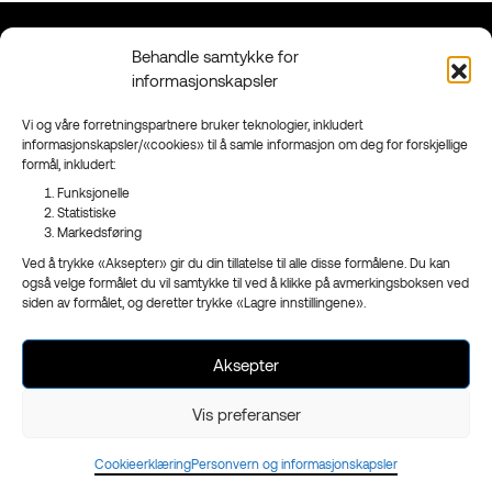
Behandle samtykke for
Kontakt
Grenland
informasjonskapsler
90 95 95 41
Floodmyrvegen 23,
Send mail
3946 Porsgrunn
Vi og våre forretningspartnere bruker teknologier, inkludert
informasjonskapsler/«cookies» til å samle informasjon om deg for forskjellige
Sandefjord
formål, inkludert:
Ringveien 206,
3223 Sandefjord
Funksjonelle
Statistiske
Facebook
Markedsføring
Instagram
Ved å trykke «Aksepter» gir du din tillatelse til alle disse formålene. Du kan
Nyhetsbrev
også velge formålet du vil samtykke til ved å klikke på avmerkingsboksen ved
siden av formålet, og deretter trykke «Lagre innstillingene».
Aksepter
- en del av
Reklameservice
Org.nr 970 989 439
Vis preferanser
Cookieerklæring
Personvern og informasjonskapsler