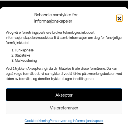
Behandle samtykke for
Kontakt
Grenland
informasjonskapsler
90 95 95 41
Floodmyrvegen 23,
Send mail
3946 Porsgrunn
Vi og våre forretningspartnere bruker teknologier, inkludert
informasjonskapsler/«cookies» til å samle informasjon om deg for forskjellige
Sandefjord
formål, inkludert:
Ringveien 206,
3223 Sandefjord
Funksjonelle
Statistiske
Facebook
Markedsføring
Instagram
Ved å trykke «Aksepter» gir du din tillatelse til alle disse formålene. Du kan
Nyhetsbrev
også velge formålet du vil samtykke til ved å klikke på avmerkingsboksen ved
siden av formålet, og deretter trykke «Lagre innstillingene».
Aksepter
- en del av
Reklameservice
Org.nr 970 989 439
Vis preferanser
Cookieerklæring
Personvern og informasjonskapsler