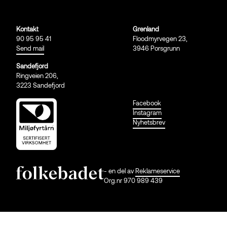
Kontakt
Grenland
90 95 95 41
Floodmyrvegen 23,
Send mail
3946 Porsgrunn
Sandefjord
Ringveien 206,
3223 Sandefjord
Facebook
Instagram
Nyhetsbrev
- en del av
Reklameservice
Org.nr 970 989 439