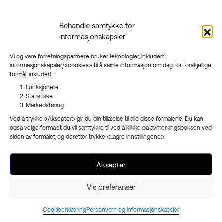
Behandle samtykke for
informasjonskapsler
Vi og våre forretningspartnere bruker teknologier, inkludert
informasjonskapsler/«cookies» til å samle informasjon om deg for forskjellige
formål, inkludert:
Funksjonelle
Statistiske
Markedsføring
Ved å trykke «Aksepter» gir du din tillatelse til alle disse formålene. Du kan
også velge formålet du vil samtykke til ved å klikke på avmerkingsboksen ved
siden av formålet, og deretter trykke «Lagre innstillingene».
Aksepter
Vis preferanser
Cookieerklæring
Personvern og informasjonskapsler