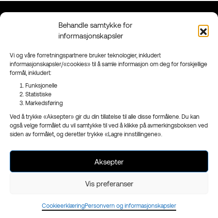
Behandle samtykke for
Kontakt
Grenland
informasjonskapsler
90 95 95 41
Floodmyrvegen 23,
Send mail
3946 Porsgrunn
Vi og våre forretningspartnere bruker teknologier, inkludert
informasjonskapsler/«cookies» til å samle informasjon om deg for forskjellige
Sandefjord
formål, inkludert:
Ringveien 206,
3223 Sandefjord
Funksjonelle
Statistiske
Facebook
Markedsføring
Instagram
Ved å trykke «Aksepter» gir du din tillatelse til alle disse formålene. Du kan
Nyhetsbrev
også velge formålet du vil samtykke til ved å klikke på avmerkingsboksen ved
siden av formålet, og deretter trykke «Lagre innstillingene».
Aksepter
- en del av
Reklameservice
Org.nr 970 989 439
Vis preferanser
Cookieerklæring
Personvern og informasjonskapsler